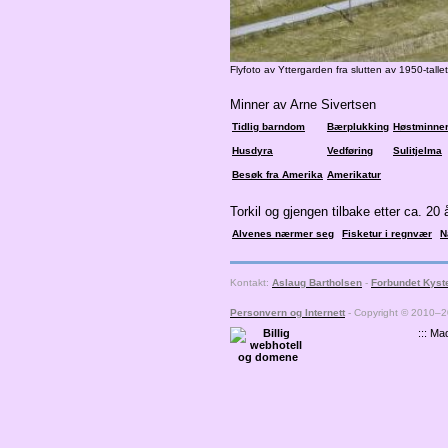
Flyfoto av Yttergarden fra slutten av 1950-tallet
Minner av Arne Sivertsen
Tidlig barndom
Bærplukking
Høstminne
Husdyra
Vedføring
Sulitjelma
Besøk fra Amerika
Amerikatur
Torkil og gjengen tilbake etter ca. 20 
Alvenes nærmer seg
Fisketur i regnvær
N
Kontakt:
Aslaug Bartholsen
-
Forbundet Kyst
Personvern og Internett
- Copyright © 2010–2
::: Ma