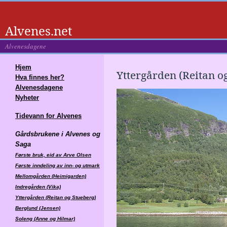
Alvenes.net
Alvenesdagene
Hjem
Yttergården (Reitan o
Hva finnes her?
Alvenesdagene
Nyheter
Tidevann for Alvenes
Gårdsbrukene i Alvenes og
Saga
Første bruk, eid av Arve Olsen
Første inndeling av inn- og utmark
Mellomgården (Heimigarden)
Indregården (Vika)
Yttergården (Reitan og Stueberg)
Berglund (Jensen)
Soleng (Anne og Hilmar)