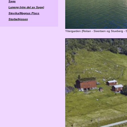
Saga
Luneng (ytre del av Saga)
Stevika/Magnus Plass
Storbelkjosen
Yttergarden (Reitan - Sivertsen og Stueberg -