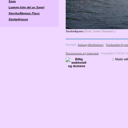
Saga
Luneng (ytre del av Saga)
Stevika/Magnus Plass
Storbelkjosen
Storbelkjosen
[Foto: Svein Sivertsen ]
Kontakt:
Aslaug Bartholsen
-
Forbundet Kyst
Personvern og Internett
- Copyright © 2010–2
::: Made wi