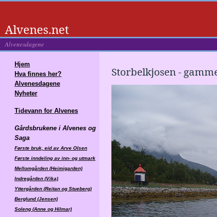
Alvenes.net
Alvenesdagene
Hjem
Storbelkjosen - gamme
Hva finnes her?
Alvenesdagene
Nyheter
Tidevann for Alvenes
Gårdsbrukene i Alvenes og
Saga
Første bruk, eid av Arve Olsen
Første inndeling av inn- og utmark
Mellomgården (Heimigarden)
Indregården (Vika)
Yttergården (Reitan og Stueberg)
Berglund (Jensen)
Soleng (Anne og Hilmar)